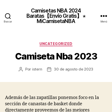
Camisetas NBA 2024
Baratas【Envío Gratis】 ⋆
MiCamisetaNBA
Buscar
Menú
Categorías
UNCATEGORIZED
Camiseta Nba 2023
Por
istern
30 de agosto de 2023
Autor
Fecha
de
de
la
la
entrada
entrada
Además de las zapatillas ponemos foco en la
sección de canastas de basket donde
directamente proveemos de las mejores