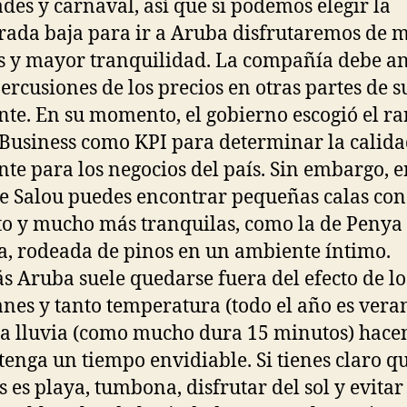
des y carnaval, así que si podemos elegir la
ada baja para ir a Aruba disfrutaremos de m
s y mayor tranquilidad. La compañía debe an
percusiones de los precios en otras partes de s
te. En su momento, el gobierno escogió el r
Business como KPI para determinar la calida
te para los negocios del país. Sin embargo, e
e Salou puedes encontrar pequeñas calas co
o y mucho más tranquilas, como la de Penya
a, rodeada de pinos en un ambiente íntimo.
 Aruba suele quedarse fuera del efecto de lo
nes y tanto temperatura (todo el año es veran
a lluvia (como mucho dura 15 minutos) hace
a tenga un tiempo envidiable. Si tienes claro q
s es playa, tumbona, disfrutar del sol y evitar 