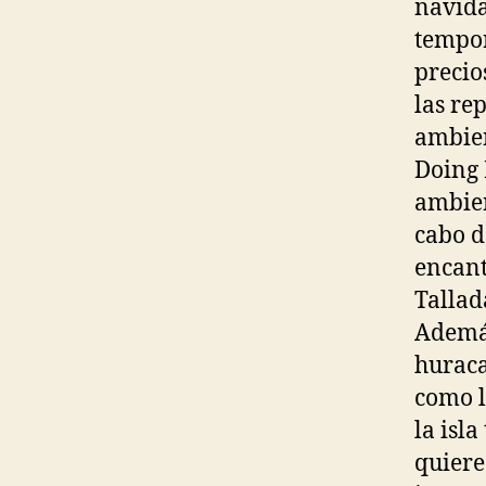
navida
tempor
precio
las re
ambien
Doing 
ambien
cabo d
encant
Tallad
Además
huraca
como l
la isl
quiere