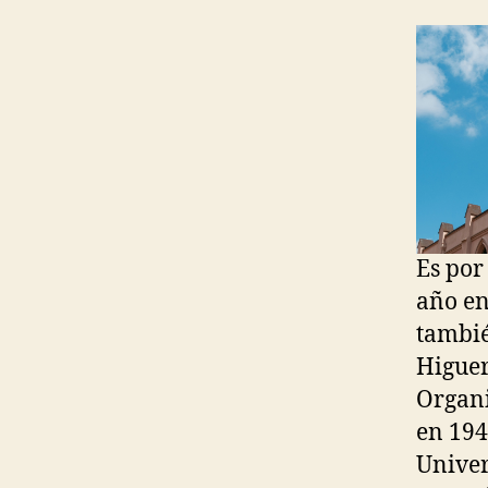
Es por
año en
tambié
Higuer
Organi
en 194
Univer