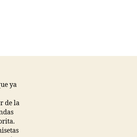
que ya
r de la
endas
rita.
isetas