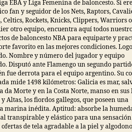
iga EBA y Liga Femenina de baloncesto. Si er
ico fan y seguidor de los Nets, Raptors, Cavali
, Celtics, Rockets, Knicks, Clippers, Warriors o
ier otro equipo, encuentra aquí todos nuestr
tos de baloncesto NBA para equiparte y prac
orte favorito en las mejores condiciones. Lo
o. Nombre y número del jugador y equipo
o. Disputó ante Flamengo un segundo partid
n fue derrota para el equipo argentino. Su co
ada mide 1498 kilómetros: Galicia es mar, sal
ta da Morte y en la Costa Norte, manso en sus 
 y Altas, los fiordos gallegos, que poseen una
a marina inédita. Aptitud: absorbe la humed
al transpirable y elástico para una sensación
; ofertas de tela agradable a la piel y algodon