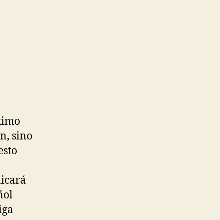
óximo
n, sino
esto
licará
ñol
iga