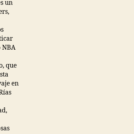
es un
ers,
os
ticar
go NBA
o, que
sta
vaje en
Rías
ad,
osas