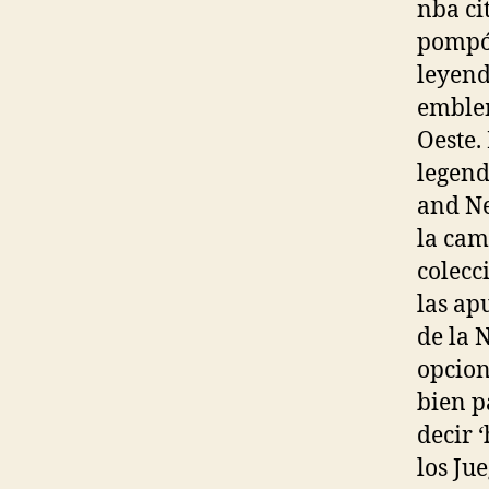
nba ci
pompón
leyend
emblem
Oeste.
legend
and Ne
la cam
colecc
las ap
de la 
opcion
bien p
decir 
los Ju