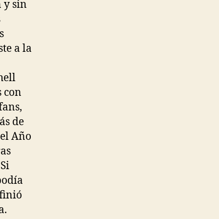
 y sin
s
s
te a la
hell
s con
fans,
más de
del Año
ras
Si
podía
finió
a.