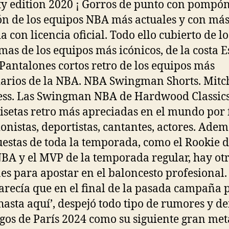
ty edition 2020 ¡ Gorros de punto con pompón
 de los equipos NBA más actuales y con má
a con licencia oficial. Todo ello cubierto de lo
as de los equipos más icónicos, de la costa Es
 Pantalones cortos retro de los equipos más
arios de la NBA. NBA Swingman Shorts. Mitc
ss. Las Swingman NBA de Hardwood Classic
isetas retro más apreciadas en el mundo por 
ionistas, deportistas, cantantes, actores. Ade
uestas de toda la temporada, como el Rookie 
NBA y el MVP de la temporada regular, hay ot
es para apostar en el baloncesto profesional. 
arecía que en el final de la pasada campaña 
‘hasta aquí’, despejó todo tipo de rumores y de
egos de París 2024 como su siguiente gran met