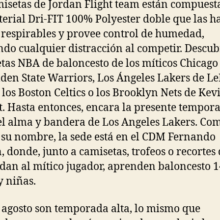
misetas de Jordan Flight team están compuest
erial Dri-FIT 100% Polyester doble que las h
, respirables y provee control de humedad,
ndo cualquier distracción al competir. Descub
tas NBA de baloncesto de los míticos Chicago 
lden State Warriors, Los Ángeles Lakers de L
 los Boston Celtics o los Brooklyn Nets de Kev
. Hasta entonces, encara la presente tempor
l alma y bandera de Los Angeles Lakers. Co
 su nombre, la sede está en el CDM Fernando
, donde, junto a camisetas, trofeos o recortes
dan al mítico jugador, aprenden baloncesto 
y niñas.
y agosto son temporada alta, lo mismo que