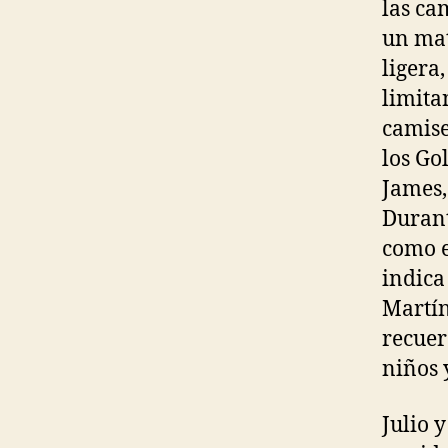
las ca
un mat
ligera
limita
camise
los Go
James,
Durant
como e
indica
Martín
recuer
niños 
Julio 