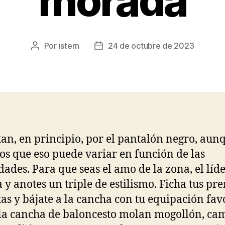
morada
Por
istern
24 de octubre de 2023
Autor
Fecha
de
de
la
la
entrada
entrada
an, en principio, por el pantalón negro, aun
s que eso puede variar en función de las
dades. Para que seas el amo de la zona, el líde
 y anotes un triple de estilismo. Ficha tus pr
tas y bájate a la cancha con tu equipación favo
la cancha de baloncesto molan mogollón, cam