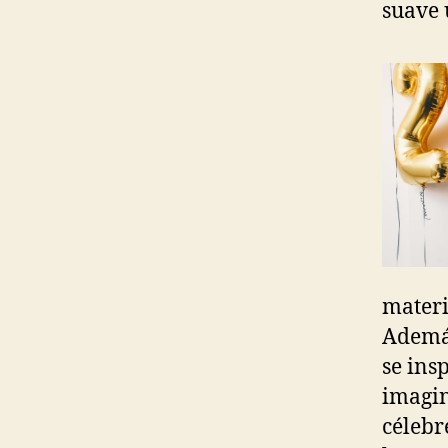
suave 
materi
Además
se ins
imagin
célebr