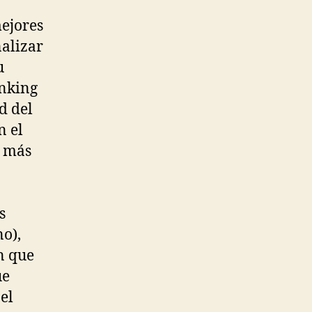
ejores
alizar
u
anking
d del
n el
n más
s
o),
n que
ue
el