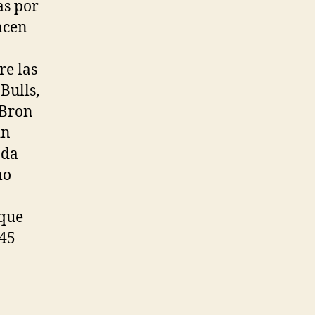
as por
acen
re las
Bulls,
eBron
in
ada
mo
 que
145