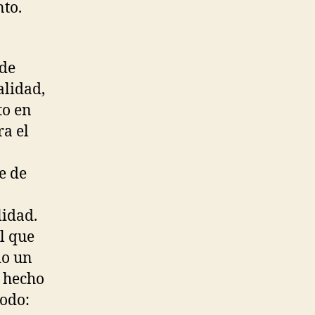
nto.
 de
alidad,
to en
a el
je de
lidad.
l que
do un
a hecho
todo: