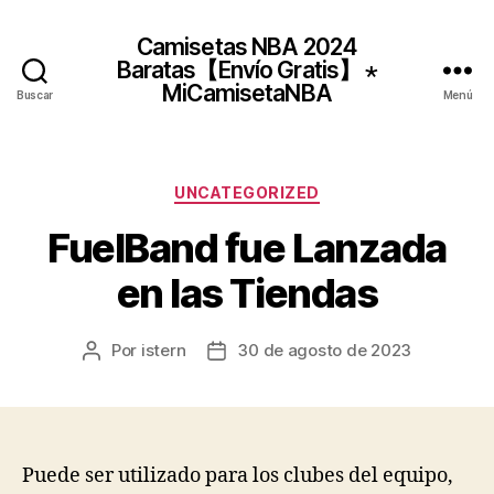
Camisetas NBA 2024
Baratas【Envío Gratis】 ⋆
MiCamisetaNBA
Buscar
Menú
Categorías
UNCATEGORIZED
FuelBand fue Lanzada
en las Tiendas
Por
istern
30 de agosto de 2023
Autor
Fecha
de
de
la
la
entrada
entrada
Puede ser utilizado para los clubes del equipo,