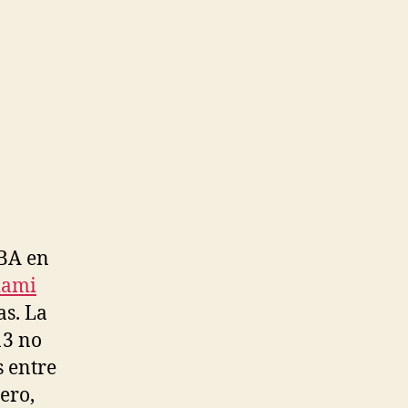
NBA en
iami
as. La
13 no
 entre
ero,