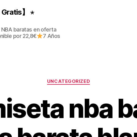
Gratis】 ⋆
 NBA baratas en oferta
nible por 22,8€
7 Años
Categorías
UNCATEGORIZED
miseta nba b