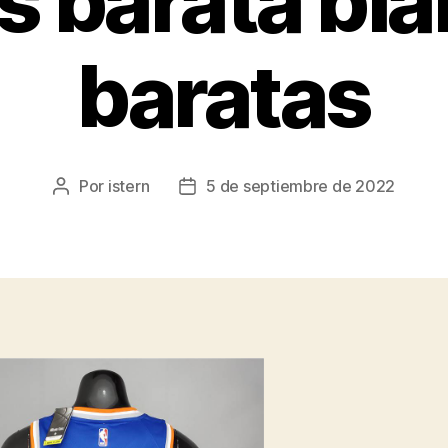
 barata bl
baratas
Por
istern
5 de septiembre de 2022
Autor
Fecha
de
de
la
la
entrada
entrada