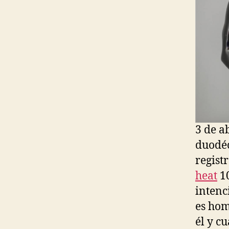
3 de a
duodéc
regist
heat
10
intenc
es hom
él y c