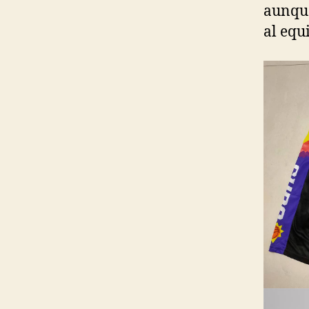
aunque
al equ