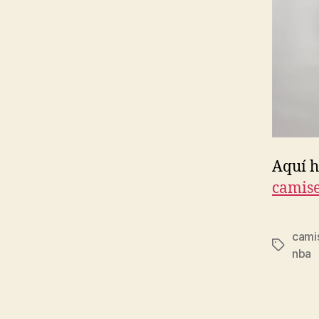
Aquí 
camise
camis
Etiqueta
nba