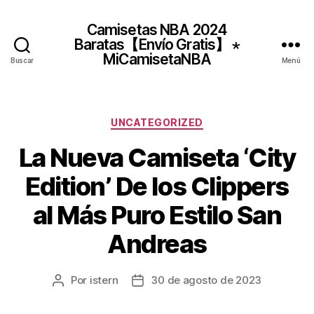
Camisetas NBA 2024
Baratas【Envío Gratis】 ⋆
MiCamisetaNBA
Buscar
Menú
Categorías
UNCATEGORIZED
La Nueva Camiseta ‘City
Edition’ De los Clippers
al Más Puro Estilo San
Andreas
Por
istern
30 de agosto de 2023
Autor
Fecha
de
de
la
la