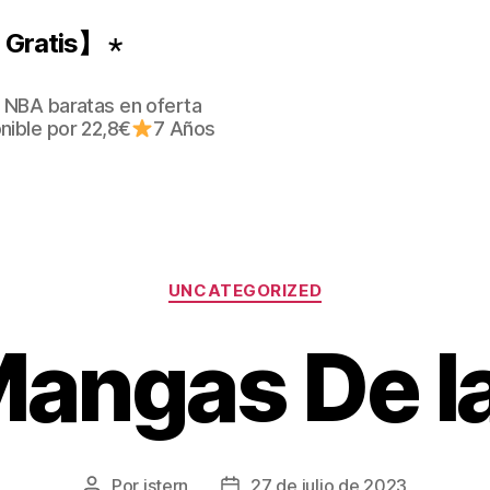
Gratis】 ⋆
 NBA baratas en oferta
nible por 22,8€
7 Años
Categorías
UNCATEGORIZED
Mangas De l
Por
istern
27 de julio de 2023
Autor
Fecha