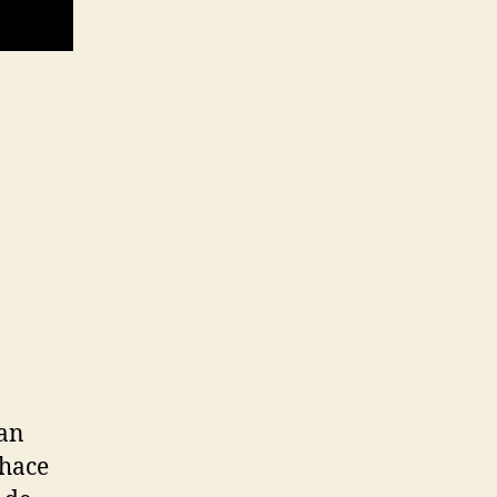
man
 hace