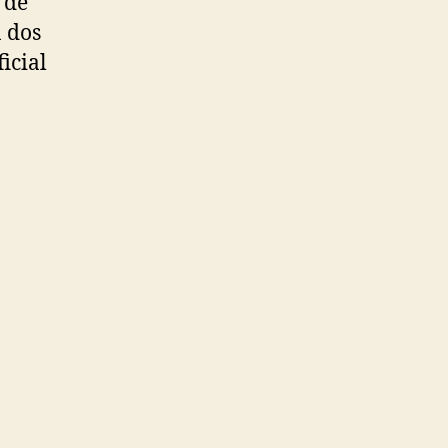
 de
n dos
icial