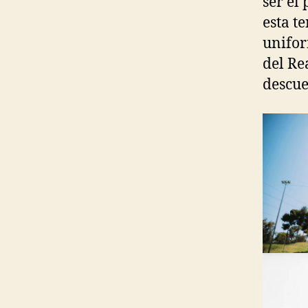
ser el
esta t
unifor
del Re
descue