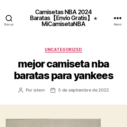
Camisetas NBA 2024
Baratas【Envío Gratis】 ⋆
MiCamisetaNBA
Buscar
Menú
Categorías
UNCATEGORIZED
mejor camiseta nba
baratas para yankees
Por
istern
5 de septiembre de 2022
Autor
Fecha
de
de
la
la
entrada
entrada