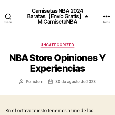
Camisetas NBA 2024
Baratas【Envío Gratis】 ⋆
MiCamisetaNBA
Buscar
Menú
Categorías
UNCATEGORIZED
NBA Store Opiniones Y
Experiencias
Por
istern
30 de agosto de 2023
Autor
Fecha
de
de
la
la
entrada
entrada
En el octavo puesto tenemos a uno de los