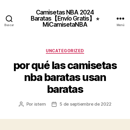
Camisetas NBA 2024
Baratas【Envío Gratis】 ⋆
MiCamisetaNBA
Buscar
Menú
Categorías
UNCATEGORIZED
por qué las camisetas
nba baratas usan
baratas
Por
istern
5 de septiembre de 2022
Autor
Fecha
de
de
la
la
entrada
entrada