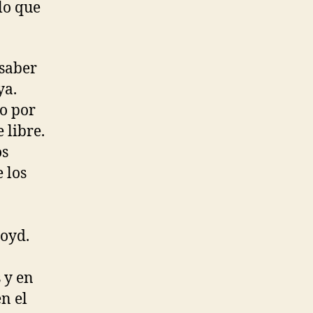
lo que
 saber
ya.
ro por
 libre.
os
 los
loyd.
 y en
n el