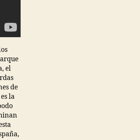
los
Parque
, el
erdas
nes de
es la
podo
ominan
esta
España,