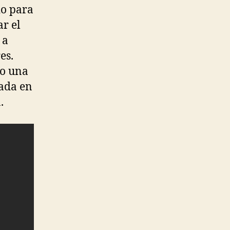
io para
ar el
 a
es.
mo una
cada en
.