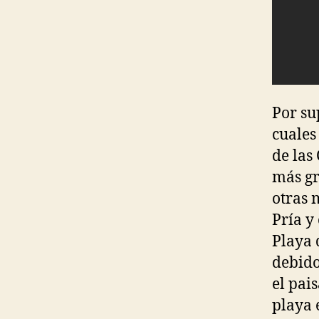
Por su
cuales
de las
más gr
otras 
Pría y
Playa 
debido
el pai
playa 