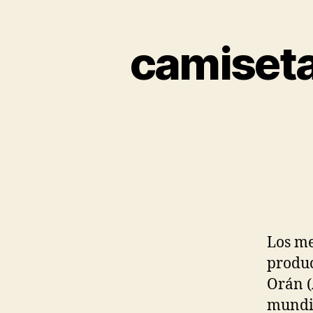
camiseta
Los me
produc
Orán (
mundia