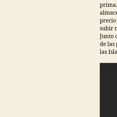
prima.
almace
precio
subir 
Junto 
de las
las Is