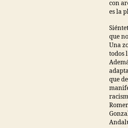
con ar
es la 
Siénte
que no
Una zo
todos l
Además
adapta
que de
manife
racism
Romero
Gonzal
Andalu