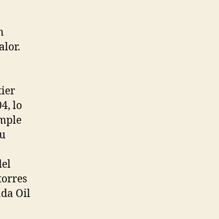
n
lor.
tier
4, lo
imple
su
el
torres
ada Oil