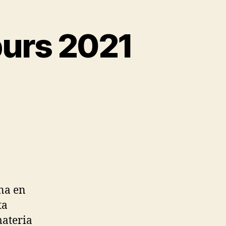
purs 2021
na en
ta
materia