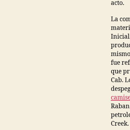
acto.
La com
materi
Inicia
produc
mismo,
fue re
que pr
Cab. L
despeg
camise
Rabane
petrol
Creek.