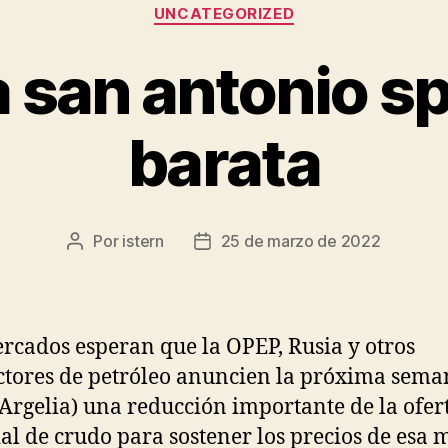
Categorías
UNCATEGORIZED
 san antonio s
barata
Por
istern
25 de marzo de 2022
Autor
Fecha
de
de
la
la
entrada
entrada
rcados esperan que la OPEP, Rusia y otros
tores de petróleo anuncien la próxima sema
Argelia) una reducción importante de la ofer
l de crudo para sostener los precios de esa 