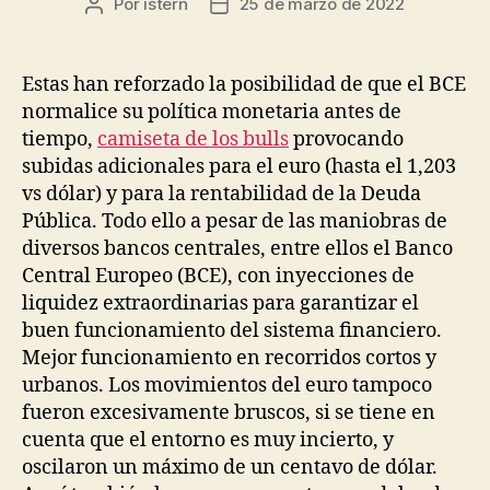
Por
istern
25 de marzo de 2022
Autor
Fecha
de
de
la
la
entrada
entrada
Estas han reforzado la posibilidad de que el BCE
normalice su política monetaria antes de
tiempo,
camiseta de los bulls
provocando
subidas adicionales para el euro (hasta el 1,203
vs dólar) y para la rentabilidad de la Deuda
Pública. Todo ello a pesar de las maniobras de
diversos bancos centrales, entre ellos el Banco
Central Europeo (BCE), con inyecciones de
liquidez extraordinarias para garantizar el
buen funcionamiento del sistema financiero.
Mejor funcionamiento en recorridos cortos y
urbanos. Los movimientos del euro tampoco
fueron excesivamente bruscos, si se tiene en
cuenta que el entorno es muy incierto, y
oscilaron un máximo de un centavo de dólar.