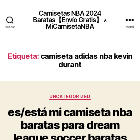
Camisetas NBA 2024
Baratas【Envío Gratis】 ⋆
MiCamisetaNBA
Buscar
Menú
Etiqueta:
camiseta adidas nba kevin
durant
Categorías
UNCATEGORIZED
es/está mi camiseta nba
baratas para dream
league soccer baratas