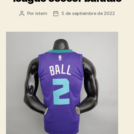
Por
istern
5 de septiembre de 2022
Autor
Fecha
de
de
la
la
entrada
entrada