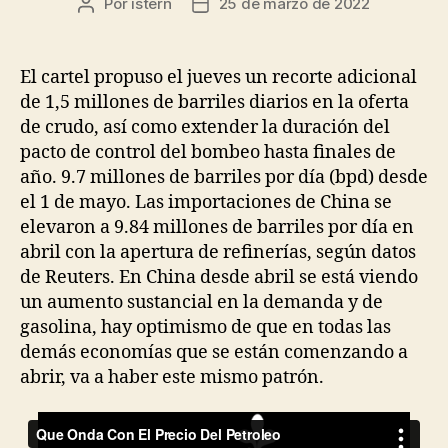
Por
istern
25 de marzo de 2022
Autor
Fecha
de
de
la
la
entrada
entrada
El cartel propuso el jueves un recorte adicional
de 1,5 millones de barriles diarios en la oferta
de crudo, así como extender la duración del
pacto de control del bombeo hasta finales de
año. 9.7 millones de barriles por día (bpd) desde
el 1 de mayo. Las importaciones de China se
elevaron a 9.84 millones de barriles por día en
abril con la apertura de refinerías, según datos
de Reuters. En China desde abril se está viendo
un aumento sustancial en la demanda y de
gasolina, hay optimismo de que en todas las
demás economías que se están comenzando a
abrir, va a haber este mismo patrón.