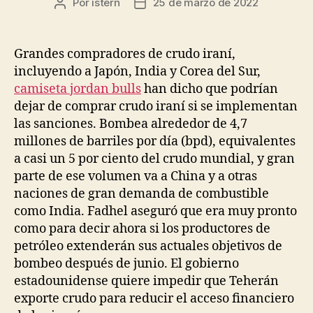
Por
istern
25 de marzo de 2022
Autor
Fecha
de
de
la
la
entrada
entrada
Grandes compradores de crudo iraní,
incluyendo a Japón, India y Corea del Sur,
camiseta jordan bulls
han dicho que podrían
dejar de comprar crudo iraní si se implementan
las sanciones. Bombea alrededor de 4,7
millones de barriles por día (bpd), equivalentes
a casi un 5 por ciento del crudo mundial, y gran
parte de ese volumen va a China y a otras
naciones de gran demanda de combustible
como India. Fadhel aseguró que era muy pronto
como para decir ahora si los productores de
petróleo extenderán sus actuales objetivos de
bombeo después de junio. El gobierno
estadounidense quiere impedir que Teherán
exporte crudo para reducir el acceso financiero