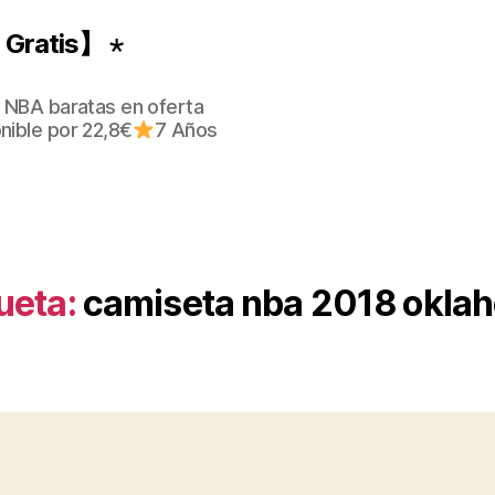
Gratis】 ⋆
 NBA baratas en oferta
nible por 22,8€
7 Años
ueta:
camiseta nba 2018 okla