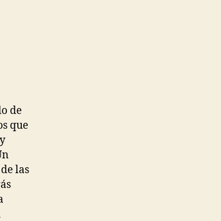
do de
os que
 y
Un
de las
rás
a
n