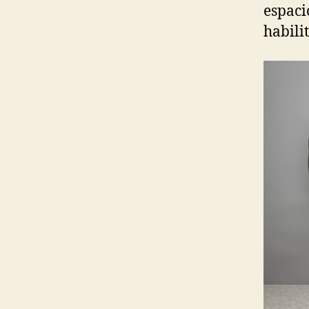
espaci
habili