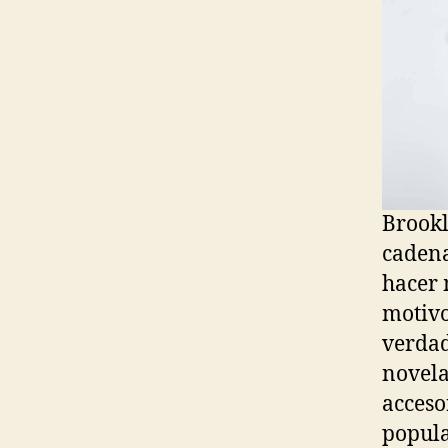
Brookl
cadena
hacer 
motivo
verdad
novela
accesor
popula