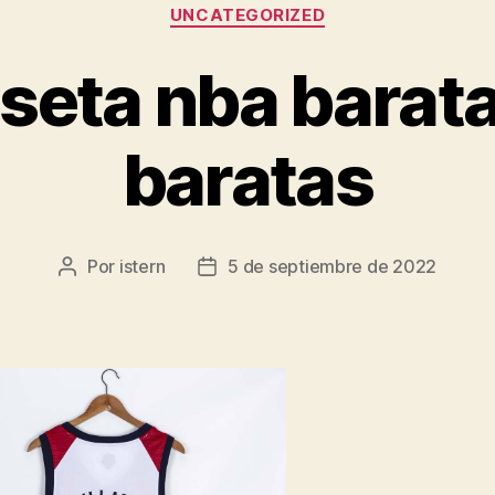
Categorías
UNCATEGORIZED
seta nba barata
baratas
Por
istern
5 de septiembre de 2022
Autor
Fecha
de
de
la
la
entrada
entrada