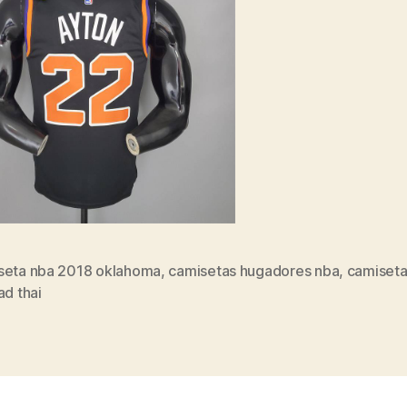
seta nba 2018 oklahoma
,
camisetas hugadores nba
,
camiseta
s
ad thai