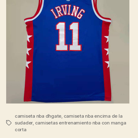
camiseta nba dhgate
,
camiseta nba encima de la
sudader
,
camisetas entrenamiento nba con manga
Etiquetas
corta