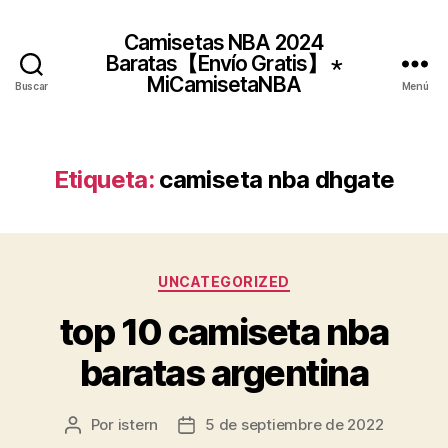
Camisetas NBA 2024
Baratas【Envío Gratis】 ⋆
MiCamisetaNBA
Buscar
Menú
Etiqueta:
camiseta nba dhgate
Categorías
UNCATEGORIZED
top 10 camiseta nba
baratas argentina
Por
istern
5 de septiembre de 2022
Autor
Fecha
de
de