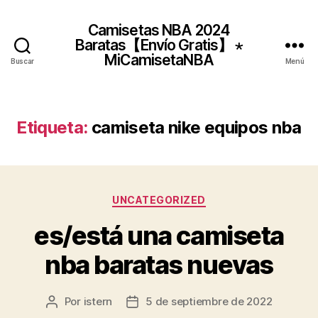
Camisetas NBA 2024
Baratas【Envío Gratis】 ⋆
MiCamisetaNBA
Buscar
Menú
Etiqueta:
camiseta nike equipos nba
Categorías
UNCATEGORIZED
es/está una camiseta
nba baratas nuevas
Por
istern
5 de septiembre de 2022
Autor
Fecha
de
de