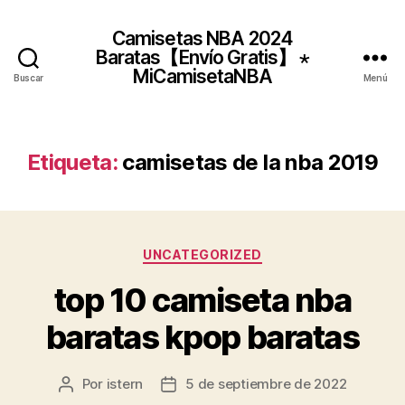
Camisetas NBA 2024
Baratas【Envío Gratis】 ⋆
MiCamisetaNBA
Buscar
Menú
Etiqueta:
camisetas de la nba 2019
Categorías
UNCATEGORIZED
top 10 camiseta nba
baratas kpop baratas
Por
istern
5 de septiembre de 2022
Autor
Fecha
de
de