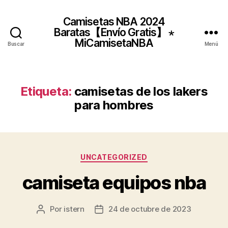
Camisetas NBA 2024
Baratas【Envío Gratis】 ⋆
MiCamisetaNBA
Buscar
Menú
Etiqueta:
camisetas de los lakers
para hombres
Categorías
UNCATEGORIZED
camiseta equipos nba
Por
istern
24 de octubre de 2023
Autor
Fecha
de
de