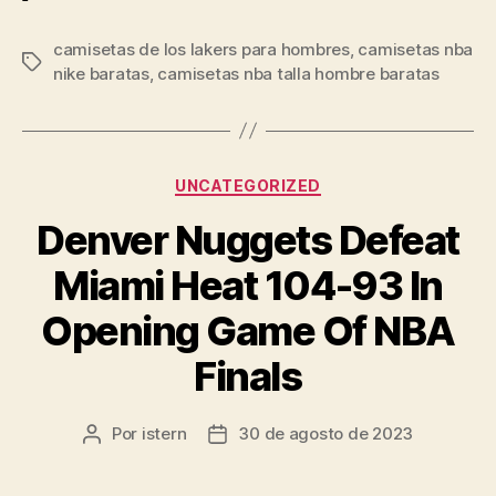
camisetas de los lakers para hombres
,
camisetas nba
Etiquetas
nike baratas
,
camisetas nba talla hombre baratas
Categorías
UNCATEGORIZED
Denver Nuggets Defeat
Miami Heat 104-93 In
Opening Game Of NBA
Finals
Por
istern
30 de agosto de 2023
Autor
Fecha
de
de
la
la