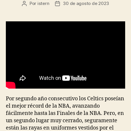
Por
istern
30 de agosto de 2023
Autor
Fecha
de
de
la
la
entrada
entrada
Por segundo año consecutivo los Celtics poseían
el mejor récord de la NBA, avanzando
fácilmente hasta las Finales de la NBA. Pero, en
un segundo lugar muy cerrado, seguramente
están las rayas en uniformes vestidos por el