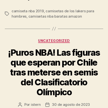
camiseta nba 2019
,
camisetas de los lakers para
Etiquetas
hombres
,
camisetas nba baratas amazon
Categorías
UNCATEGORIZED
¡Puros NBA! Las figuras
que esperan por Chile
tras meterse en semis
del Clasificatorio
Olímpico
Por
istern
30 de agosto de 2023
Autor
Fecha