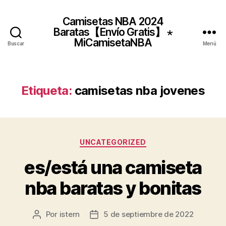
Camisetas NBA 2024
Baratas【Envío Gratis】 ⋆
MiCamisetaNBA
Buscar
Menú
Etiqueta:
camisetas nba jovenes
Categorías
UNCATEGORIZED
es/está una camiseta
nba baratas y bonitas
Por
istern
5 de septiembre de 2022
Autor
Fecha
de
de