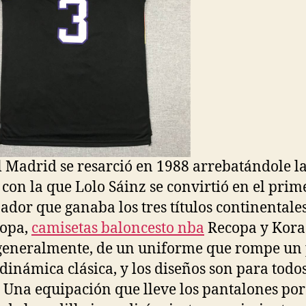
l Madrid se resarció en 1988 arrebatándole l
 con la que Lolo Sáinz se convirtió en el prim
ador que ganaba los tres títulos continentale
ropa,
camisetas baloncesto nba
Recopa y Korac
 generalmente, de un uniforme que rompe un
 dinámica clásica, y los diseños son para todos
. Una equipación que lleve los pantalones por