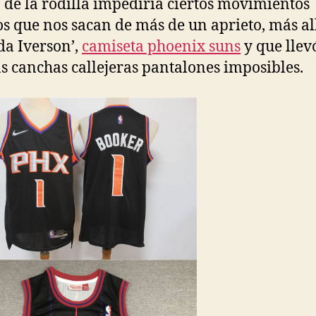
 de la rodilla impediría ciertos movimientos
os que nos sacan de más de un aprieto, más al
da Iverson’,
camiseta phoenix suns
y que llev
 canchas callejeras pantalones imposibles.