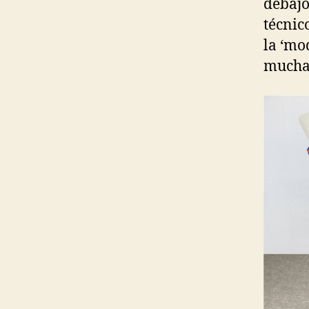
debajo
técnic
la ‘mo
muchas