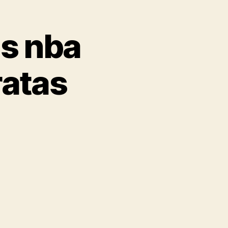
as nba
ratas