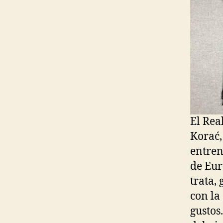
El Rea
Korać,
entren
de Eu
trata,
con la
gustos