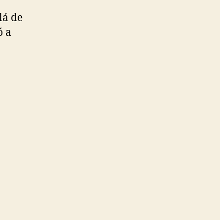
lá de
ó a