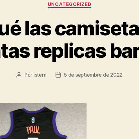
Categorías
UNCATEGORIZED
ué las camiset
tas replicas ba
Por
istern
5 de septiembre de 2022
Autor
Fecha
de
de
la
la
entrada
entrada