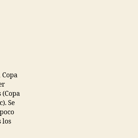
a Copa
er
s (Copa
). Se
 poco
 los