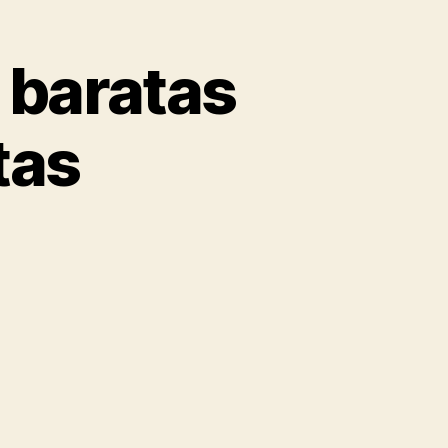
 baratas
tas