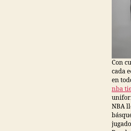
Con cu
cada e
en tod
nba ti
unifor
NBA ll
básque
jugado