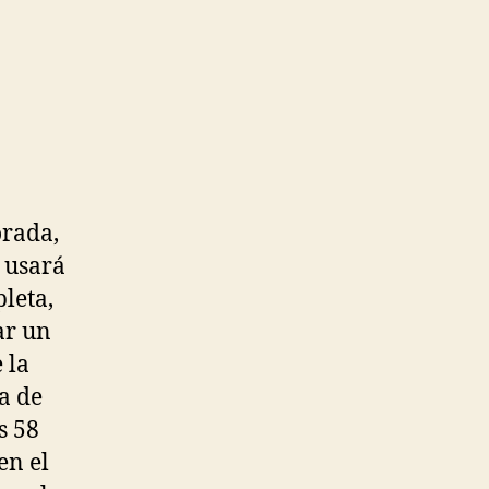
orada,
 usará
leta,
ar un
 la
ga de
s 58
en el