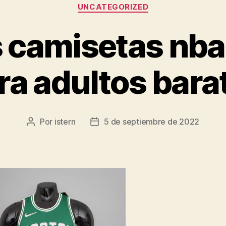
Categorías
UNCATEGORIZED
 camisetas nba
ra adultos bara
Por
istern
5 de septiembre de 2022
Autor
Fecha
de
de
la
la
entrada
entrada