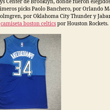
ys Center de Brooklyn, donde fueron elegidos
rimeros picks Paolo Banchero, por Orlando M
olmgren, por Oklahoma City Thunder y Jaba
,
camiseta boston celtics
por Houston Rockets.