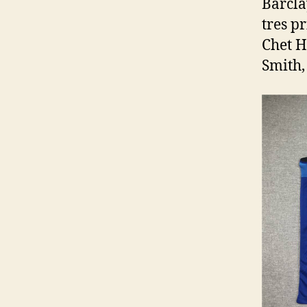
Barcla
tres p
Chet H
Smith