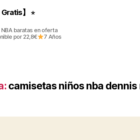
Gratis】 ⋆
 NBA baratas en oferta
nible por 22,8€
7 Años
a:
camisetas niños nba dennis