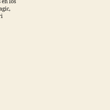
 en los
agic,
ri