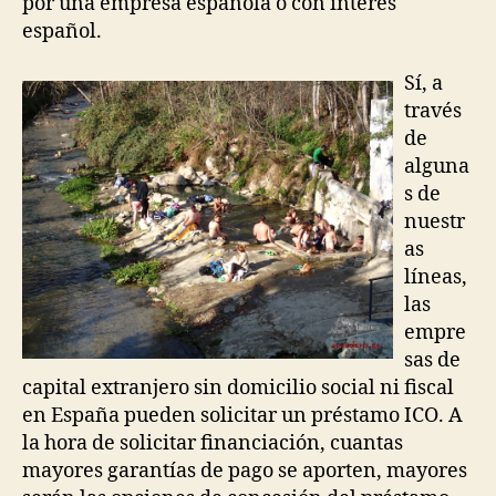
por una empresa española o con interés
español.
Sí, a
través
de
alguna
s de
nuestr
as
líneas,
las
empre
sas de
capital extranjero sin domicilio social ni fiscal
en España pueden solicitar un préstamo ICO. A
la hora de solicitar financiación, cuantas
mayores garantías de pago se aporten, mayores