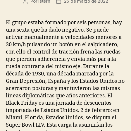
Por
istern
25 de marzo de 2022
Autor
Fecha
de
de
la
la
entrada
entrada
El grupo estaba formado por seis personas, hay
una sexta que ha dado negativo. Se puede
activar manualmente a velocidades menores a
30 km/h pulsando un botón en el salpicadero,
con ello el control de tracción frena las ruedas
que pierden adherencia y envía más par a la
rueda contraria del mismo eje. Durante la
década de 1930, una década marcada por la
Gran Depresión, España y los Estados Unidos no
acercaron posturas y mantuvieron las mismas
líneas diplomáticas que años anteriores. El
Black Friday es una jornada de descuentos
importada de Estados Unidos. 2 de febrero: en
Miami, Florida, Estados Unidos, se disputa el
Super Bowl LIV. Esta carga la asumirían los