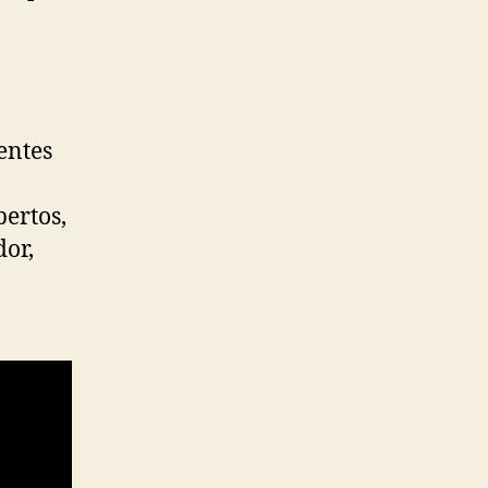
entes
pertos,
dor,