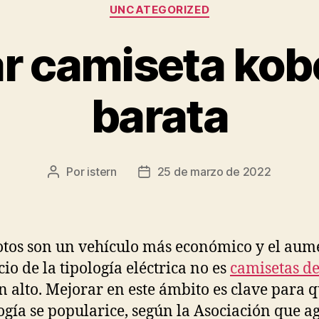
Categorías
UNCATEGORIZED
 camiseta kob
barata
Por
istern
25 de marzo de 2022
Autor
Fecha
de
de
la
la
entrada
entrada
tos son un vehículo más económico y el aum
cio de la tipología eléctrica no es
camisetas de
n alto. Mejorar en este ámbito es clave para q
ogía se popularice, según la Asociación que a