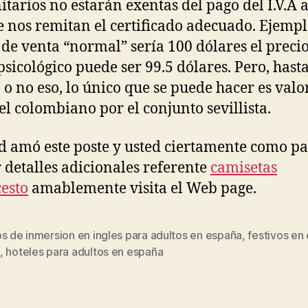
tarios no estarán exentas del pago del I.V.A 
e nos remitan el certificado adecuado. Ejemp
 de venta “normal” sería 100 dólares el preci
psicológico puede ser 99.5 dólares. Pero, hast
 o no eso, lo único que se puede hacer es valo
el colombiano por el conjunto sevillista.
ed amó este poste y usted ciertamente como p
r detalles adicionales referente
camisetas
esto
amablemente visita el Web page.
s de inmersion en ingles para adultos en españa
,
festivos en
s
,
hoteles para adultos en españa