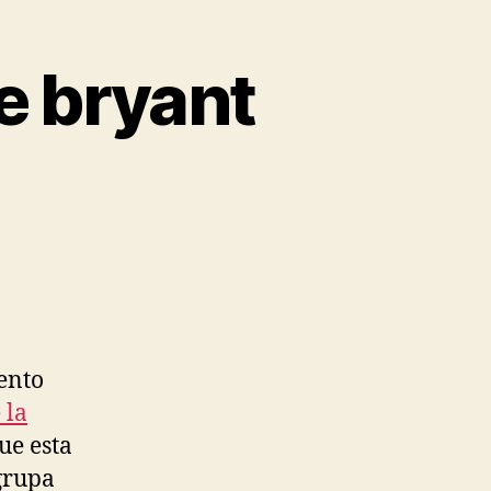
e bryant
ento
 la
ue esta
grupa