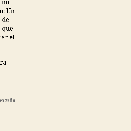
a no
lo: Un
o de
a que
rar el
ara
 españa