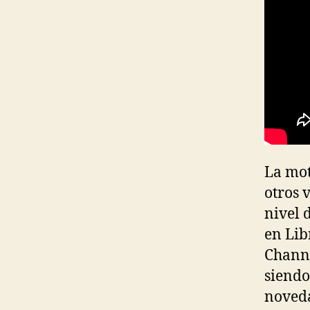
La mot
otros 
nivel 
en Lib
Channe
siendo
noveda