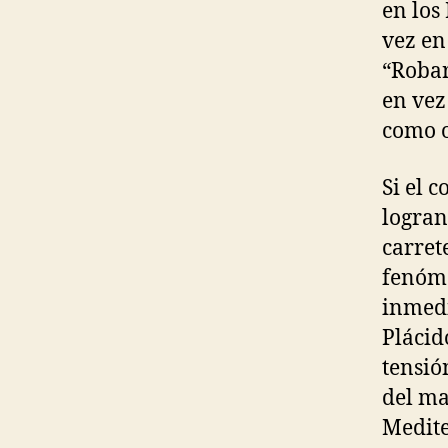
en los
vez en
“Robar
en vez
como o
Si el 
logran
carret
fenóme
inmedi
Plácid
tensió
del ma
Medite