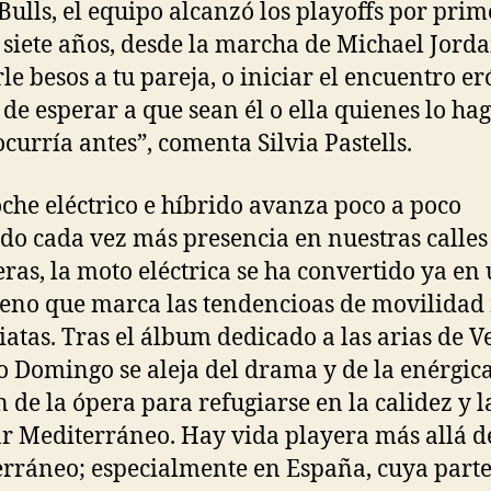
 Bulls, el equipo alcanzó los playoffs por pri
 siete años, desde la marcha de Michael Jorda
le besos a tu pareja, o iniciar el encuentro er
 de esperar a que sean él o ella quienes lo ha
curría antes”, comenta Silvia Pastells.
coche eléctrico e híbrido avanza poco a poco
do cada vez más presencia en nuestras calles
eras, la moto eléctrica se ha convertido ya en
no que marca las tendencioas de movilidad
atas. Tras el álbum dedicado a las arias de Ve
o Domingo se aleja del drama y de la enérgic
n de la ópera para refugiarse en la calidez y l
r Mediterráneo. Hay vida playera más allá d
rráneo; especialmente en España, cuya parte