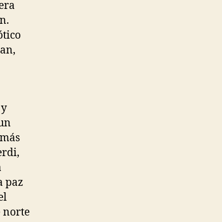
mera
n.
ótico
gan,
 y
 un
 más
rdi,
a
a paz
el
 norte