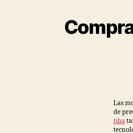
Comprar
Las mo
de pre
nba
ta
tecnol