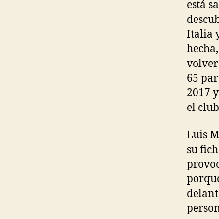
está s
descub
Italia
hecha,
volver
65 par
2017 y
el clu
Luis M
su fic
provoc
porque
delant
person