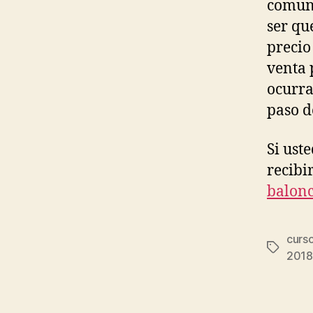
comuni
ser qu
precio
venta 
ocurra
paso d
Si ust
recibi
balonc
curso
Etiqueta
2018