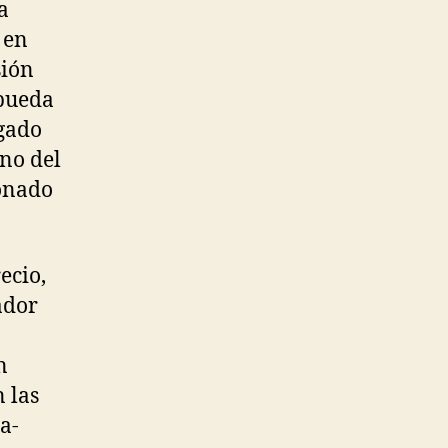
a
 en
sión
 pueda
ugado
ano del
donado
ecio,
ador
n
 las
a-