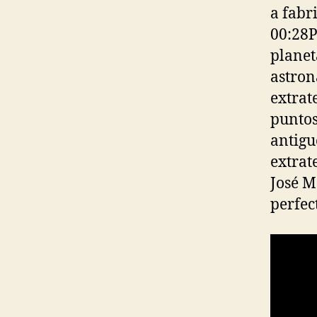
a fabr
00:28P
planet
astron
extrat
puntos
antigu
extrat
José M
perfec