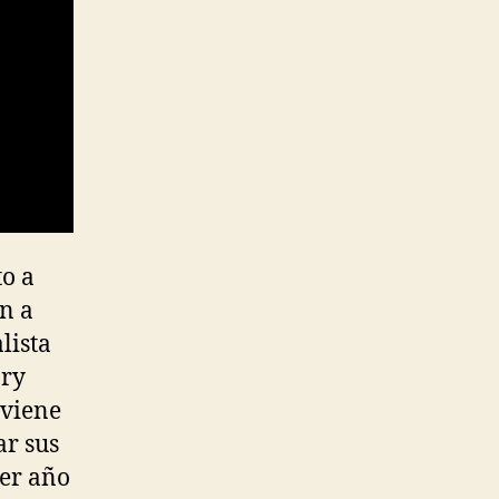
to a
én a
lista
ory
 viene
ar sus
mer año