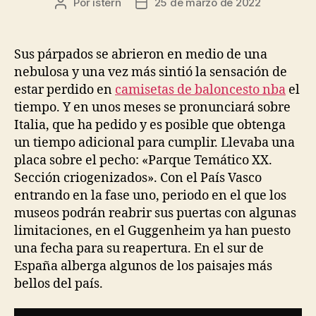
Por
istern
25 de marzo de 2022
Autor
Fecha
de
de
la
la
entrada
entrada
Sus párpados se abrieron en medio de una
nebulosa y una vez más sintió la sensación de
estar perdido en
camisetas de baloncesto nba
el
tiempo. Y en unos meses se pronunciará sobre
Italia, que ha pedido y es posible que obtenga
un tiempo adicional para cumplir. Llevaba una
placa sobre el pecho: «Parque Temático XX.
Sección criogenizados». Con el País Vasco
entrando en la fase uno, periodo en el que los
museos podrán reabrir sus puertas con algunas
limitaciones, en el Guggenheim ya han puesto
una fecha para su reapertura. En el sur de
España alberga algunos de los paisajes más
bellos del país.