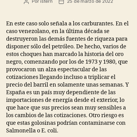
Por
istern
25 de marzo de 2022
Autor
Fecha
de
de
la
la
entrada
entrada
En este caso solo señala a los carburantes. En el
caso venezolano, en la última década se
destruyeron las demás fuentes de riqueza para
disponer sólo del petróleo. De hecho, varios de
estos choques han marcado la historia del oro
negro, comenzando por los de 1973 y 1980, que
provocaron un alza espectacular de las
cotizaciones llegando incluso a triplicar el
precio del barril en solamente unas semanas. Y
España es un país muy dependiente de las
importaciones de energía desde el exterior, lo
que hace que sus precios sean muy sensibles a
los cambios de las cotizaciones. Otro riesgo es
que estas golosinas podrían contaminarse con
Salmonella o E. coli.