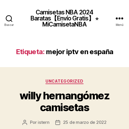
Camisetas NBA 2024
Baratas【Envío Gratis】 ⋆
MiCamisetaNBA
Buscar
Menú
Etiqueta:
mejor iptv en españa
Categorías
UNCATEGORIZED
willy hernangómez
camisetas
Por
istern
25 de marzo de 2022
Autor
Fecha
de
de