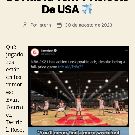
De USA
Por
istern
30 de agosto de 2023
Autor
Fecha
de
de
la
la
entrada
entrada
Qué
jugado
res
están
en los
rumor
es:
Evan
Fourni
er,
Derric
k Rose,