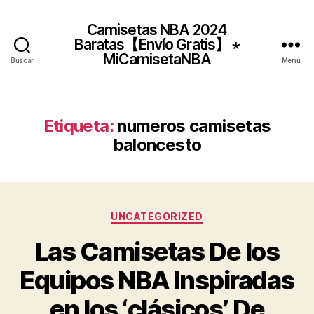
Camisetas NBA 2024
Baratas【Envío Gratis】 ⋆
MiCamisetaNBA
Buscar
Menú
Etiqueta:
numeros camisetas
baloncesto
Categorías
UNCATEGORIZED
Las Camisetas De los
Equipos NBA Inspiradas
en los ‘clásicos’ De