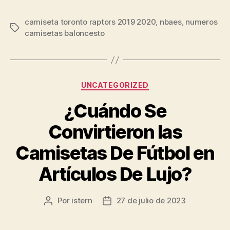
camiseta toronto raptors 2019 2020
,
nbaes
,
numeros
Etiquetas
camisetas baloncesto
Categorías
UNCATEGORIZED
¿Cuándo Se
Convirtieron las
Camisetas De Fútbol en
Artículos De Lujo?
Por
istern
27 de julio de 2023
Autor
Fecha
de
de
la
la