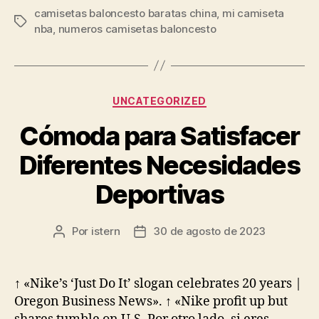
camisetas baloncesto baratas china
,
mi camiseta
Etiquetas
nba
,
numeros camisetas baloncesto
Categorías
UNCATEGORIZED
Cómoda para Satisfacer
Diferentes Necesidades
Deportivas
Por
istern
30 de agosto de 2023
Autor
Fecha
de
de
la
la
entrada
entrada
↑ «Nike’s ‘Just Do It’ slogan celebrates 20 years |
Oregon Business News». ↑ «Nike profit up but