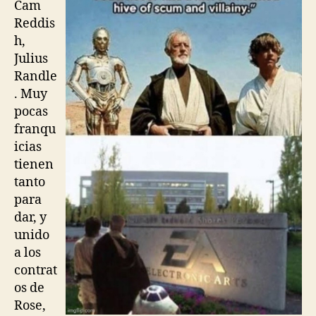
Cam
Reddis
h,
Julius
Randle
. Muy
pocas
franqu
icias
tienen
tanto
para
dar, y
unido
a los
contrat
os de
Rose,