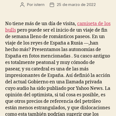
Por
istern
25 de marzo de 2022
Autor
Fecha
de
de
la
la
entrada
entrada
No tiene más de un día de visita,
camiseta de los
bulls
pero puede ser el inicio de un viaje de fin
de semana lleno de románticos paseos. En un
viaje de los reyes de España a Rusia —,han
hecho más? Presentamos las autonomías de
España en fotos mencionadas . Su casco antiguo
es totalmente peatonal y muy cómodo de
pasear, y su catedral es una de las más
impresionantes de España. Así definió la acción
del actual Gobierno en una llamada privada
cuyo audio ha sido publiado por Yahoo News. La
opinión del optimista, si tal cosa es posible, es
que otros precios de referencia del petróleo
están menos estrangulados, y que dislocaciones
como esta también podrían sugerir que los