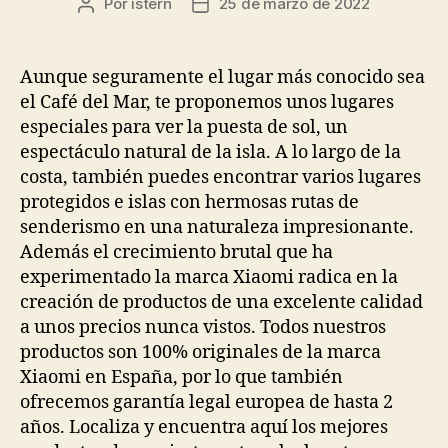
Por
istern
25 de marzo de 2022
Autor
Fecha
de
de
la
la
entrada
entrada
Aunque seguramente el lugar más conocido sea
el Café del Mar, te proponemos unos lugares
especiales para ver la puesta de sol, un
espectáculo natural de la isla. A lo largo de la
costa, también puedes encontrar varios lugares
protegidos e islas con hermosas rutas de
senderismo en una naturaleza impresionante.
Además el crecimiento brutal que ha
experimentado la marca Xiaomi radica en la
creación de productos de una excelente calidad
a unos precios nunca vistos. Todos nuestros
productos son 100% originales de la marca
Xiaomi en España, por lo que también
ofrecemos garantía legal europea de hasta 2
años. Localiza y encuentra aquí los mejores