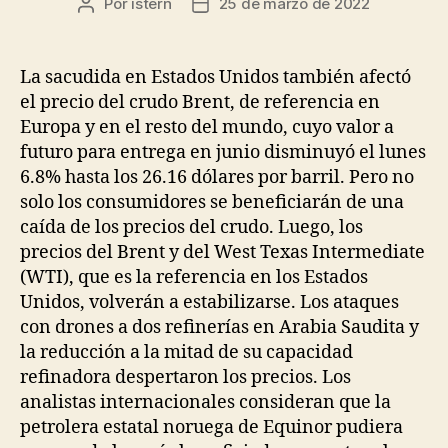
Por
istern
25 de marzo de 2022
Autor
Fecha
de
de
la
la
entrada
entrada
La sacudida en Estados Unidos también afectó
el precio del crudo Brent, de referencia en
Europa y en el resto del mundo, cuyo valor a
futuro para entrega en junio disminuyó el lunes
6.8% hasta los 26.16 dólares por barril. Pero no
solo los consumidores se beneficiarán de una
caída de los precios del crudo. Luego, los
precios del Brent y del West Texas Intermediate
(WTI), que es la referencia en los Estados
Unidos, volverán a estabilizarse. Los ataques
con drones a dos refinerías en Arabia Saudita y
la reducción a la mitad de su capacidad
refinadora despertaron los precios. Los
analistas internacionales consideran que la
petrolera estatal noruega de Equinor pudiera