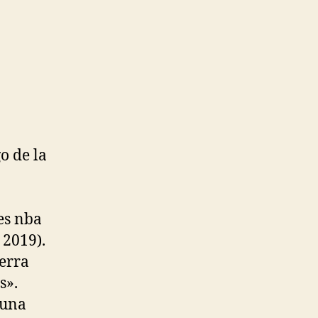
o de la
es nba
 2019).
erra
s».
 una