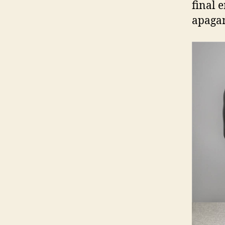
final e
apagan