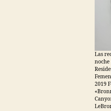
Las re
noche 
Reside
Femeni
2019 F
«Bron
Canyon
LeBron