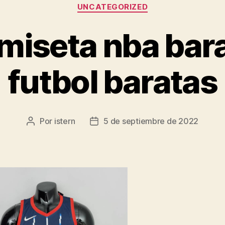
Categorías
UNCATEGORIZED
miseta nba bar
futbol baratas
Por
istern
5 de septiembre de 2022
Autor
Fecha
de
de
la
la
entrada
entrada