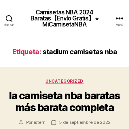
Camisetas NBA 2024
Baratas【Envío Gratis】 ⋆
MiCamisetaNBA
Buscar
Menú
Etiqueta:
stadium camisetas nba
Categorías
UNCATEGORIZED
la camiseta nba baratas
más barata completa
Por
istern
5 de septiembre de 2022
Autor
Fecha
de
de