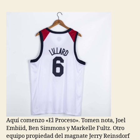
la
la
entrada
entrada
Aquí comenzo «El Proceso». Tomen nota, Joel
Embiid, Ben Simmons y Markelle Fultz. Otro
equipo propiedad del magnate Jerry Reinsdorf