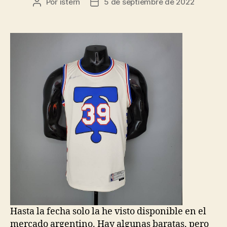
Por
istern
5 de septiembre de 2022
Autor
Fecha
de
de
la
la
entrada
entrada
Hasta la fecha solo la he visto disponible en el
mercado argentino. Hay algunas baratas, pero