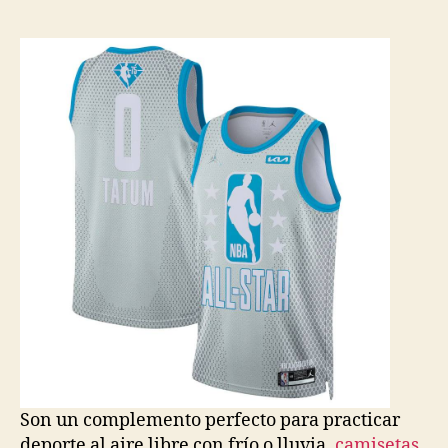
la
la
entrada
entrada
Son un complemento perfecto para practicar
deporte al aire libre con frío o lluvia,
camisetas