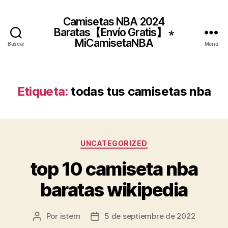
Camisetas NBA 2024
Baratas【Envío Gratis】 ⋆
MiCamisetaNBA
Buscar
Menú
Etiqueta:
todas tus camisetas nba
Categorías
UNCATEGORIZED
top 10 camiseta nba
baratas wikipedia
Por
istern
5 de septiembre de 2022
Autor
Fecha
de
de