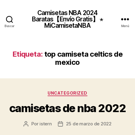
Camisetas NBA 2024
Baratas【Envío Gratis】 ⋆
MiCamisetaNBA
Buscar
Menú
Etiqueta:
top camiseta celtics de
mexico
Categorías
UNCATEGORIZED
camisetas de nba 2022
Por
istern
25 de marzo de 2022
Autor
Fecha
de
de