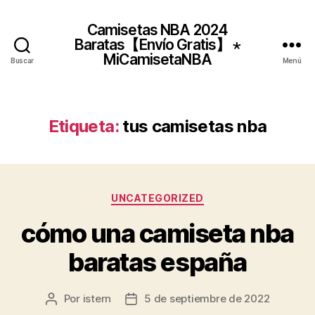
Camisetas NBA 2024
Baratas【Envío Gratis】 ⋆
MiCamisetaNBA
Buscar
Menú
Etiqueta:
tus camisetas nba
Categorías
UNCATEGORIZED
cómo una camiseta nba
baratas españa
Por
istern
5 de septiembre de 2022
Autor
Fecha
de
de