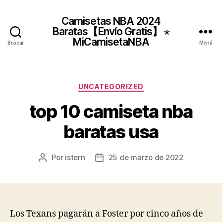
Camisetas NBA 2024
Baratas【Envío Gratis】 ⋆
MiCamisetaNBA
Buscar
Menú
Categorías
UNCATEGORIZED
top 10 camiseta nba
baratas usa
Por
istern
25 de marzo de 2022
Autor
Fecha
de
de
la
la
entrada
entrada
Los Texans pagarán a Foster por cinco años de