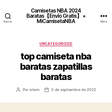
Camisetas NBA 2024
Baratas【Envío Gratis】 ⋆
MiCamisetaNBA
Buscar
Menú
Categorías
UNCATEGORIZED
top camiseta nba
baratas zapatillas
baratas
Por
istern
5 de septiembre de 2022
Autor
Fecha
de
de
la
la
entrada
entrada