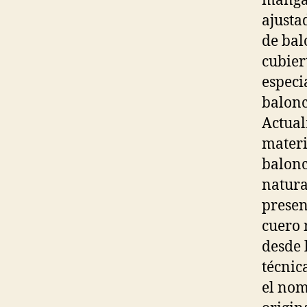
mangas
ajusta
de bal
cubier
especi
balonc
Actual
materi
balonc
natura
presen
cuero 
desde l
técnic
el nom