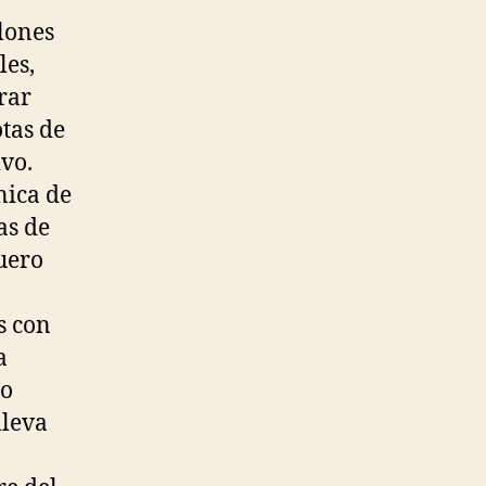
alones
les,
rar
tas de
ivo.
nica de
as de
uero
s con
a
 o
lleva