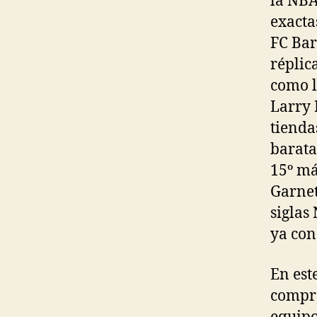
la NBA
exacta
FC Bar
réplic
como l
Larry 
tienda
barata
15º má
Garnet
siglas
ya con
En est
compra