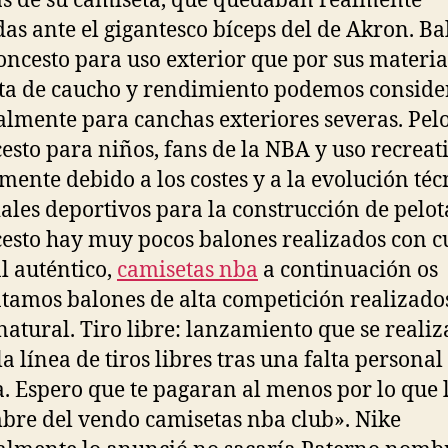
 de su camiseta, que quedaban realmente
das ante el gigantesco bíceps del de Akron. B
oncesto para uso exterior que por sus materia
ta de caucho y rendimiento podemos conside
almente para canchas exteriores severas. Pelo
esto para niños, fans de la NBA y uso recreat
mente debido a los costes y a la evolución téc
ales deportivos para la construcción de pelot
esto hay muy pocos balones realizados con c
l auténtico,
camisetas nba
a continuación os
tamos balones de alta competición realizado
natural. Tiro libre: lanzamiento que se realiz
a línea de tiros libres tras una falta personal
a. Espero que te pagaran al menos por lo que 
bre del vendo camisetas nba club». Nike