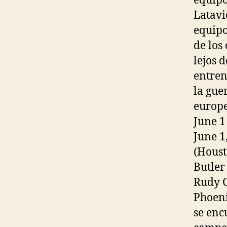
equipo
Latavi
equipo
de los
lejos 
entren
la gue
europe
June 1
June 1
(Houst
Butler
Rudy G
Phoeni
se enc