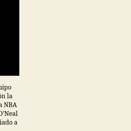
uipo
ón la
la NBA
 O’Neal
liado a