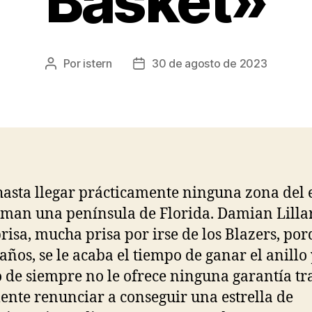
Basket»
Por
istern
30 de agosto de 2023
Autor
Fecha
de
de
la
la
entrada
entrada
hasta llegar prácticamente ninguna zona del 
man una península de Florida. Damian Lilla
prisa, mucha prisa por irse de los Blazers, por
 años, se le acaba el tiempo de ganar el anillo 
 de siempre no le ofrece ninguna garantía tr
ente renunciar a conseguir una estrella de