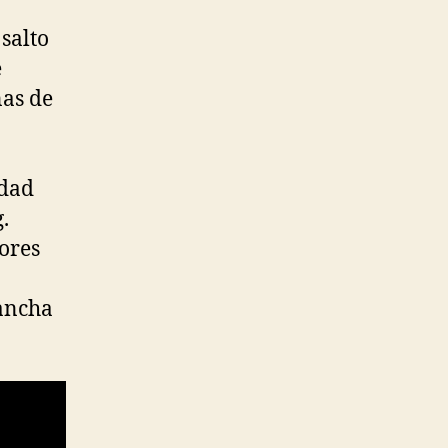
salto
e
nas de
idad
.
ores
cancha