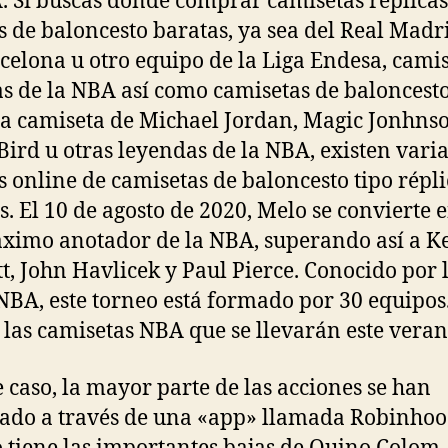
. Si buscas dónde comprar camisetas réplicas
s de baloncesto baratas, ya sea del Real Madri
celona u otro equipo de la Liga Endesa, cami
as de la NBA así como camisetas de baloncesto
a camiseta de Michael Jordan, Magic Jonhns
Bird u otras leyendas de la NBA, existen vari
s online de camisetas de baloncesto tipo répl
s. El 10 de agosto de 2020, Melo se convierte e
ximo anotador de la NBA, superando así a K
t, John Havlicek y Paul Pierce. Conocido por 
 NBA, este torneo está formado por 30 equipos
 las camisetas NBA que se llevarán este veran
e caso, la mayor parte de las acciones se han
do a través de una «app» llamada Robinhood