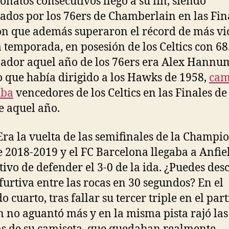
natos consecutivos llegó a su fin, siendo
ados por los 76ers de Chamberlain en las Fin
ón que además superaron el récord de más vi
 temporada, en posesión de los Celtics con 68.
ador aquel año de los 76ers era Alex Hannu
o que había dirigido a los Hawks de 1958,
cam
nba
vencedores de los Celtics en las Finales de
 aquel año.
Era la vuelta de las semifinales de la Champi
 2018-2019 y el FC Barcelona llegaba a Anfie
etivo de defender el 3-0 de la ida. ¿Puedes des
 furtiva entre las rocas en 30 segundos? En el
 cuarto, tras fallar su tercer triple en el part
 no aguantó más y en la misma pista rajó las