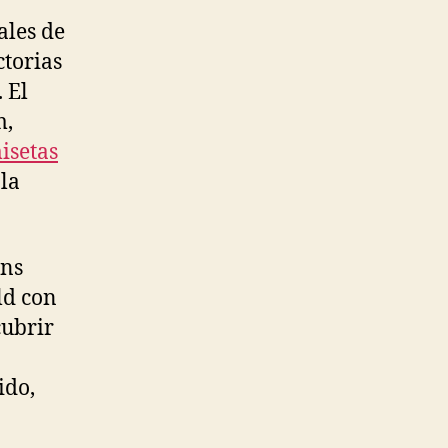
ales de
ctorias
 El
m,
isetas
 la
ons
ld con
cubrir
ido,