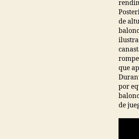
rendim
Poster
de alt
balonc
ilustr
canast
romped
que ap
Durant
por eq
balonc
de jueg