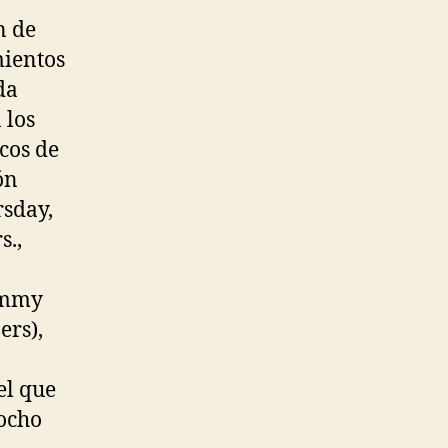
n de
mientos
da
 los
cos de
ón
rsday,
s.,
Jimmy
ers),
el que
 ocho