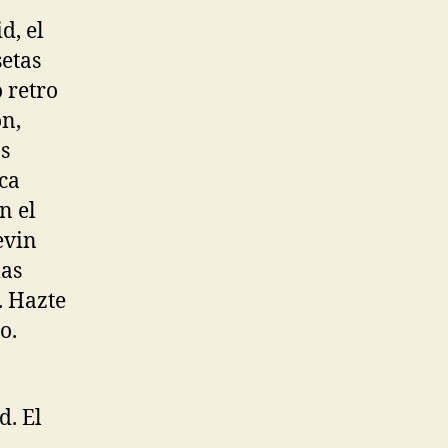
d, el
setas
 retro
on,
as
ica
n el
evin
las
. Hazte
o.
. El