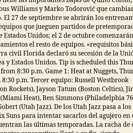
 tiene las importantes bajas de Quino Colom,
ous Williams y Marko Todorović que cambia
. El 27 de septiembre se abrirán los entrena
 equipos que jueguen partidos de pretempora
de Estados Unidos; el 2 de octubre comenzarán
amientos el resto de equipos. «requisitos bási
rra civil Florida declaró su secesión de la Uni
a y Estados Unidos. Tip is scheduled this Thu
 from 8:30 p.m. Game 1: Heat at Nuggets, Thur
, 8:30 p.m. Tercer equipo: Russell Westbrook
on Rockets), Jayson Tatum (Boston Celtics), 
 (Miami Heat), Ben Simmons (Philadelphia 76
obert (Utah Jazz). De los Utah Jazz pasa a los
x Suns para intentar sacarlos del agujero en 
uentran las últimas temporadas. La racha de