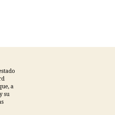
estado
rd
que, a
y su
as