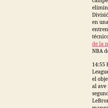
campeo
elimin
Divisi
en una
entren
técnic
de la 
NBA de
14:55 
League
el obj
al ave
segundo
LeBron