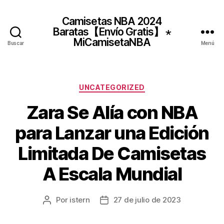
Camisetas NBA 2024
Baratas【Envío Gratis】 ⋆
MiCamisetaNBA
Buscar
Menú
Categorías
UNCATEGORIZED
Zara Se Alía con NBA
para Lanzar una Edición
Limitada De Camisetas
A Escala Mundial
Por
istern
27 de julio de 2023
Autor
Fecha
de
de
la
la