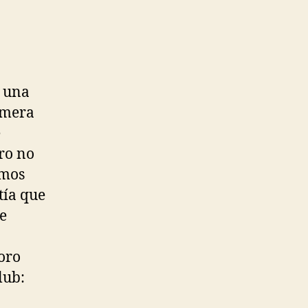
n una
imera
e
ro no
imos
tía que
e
oro
lub: