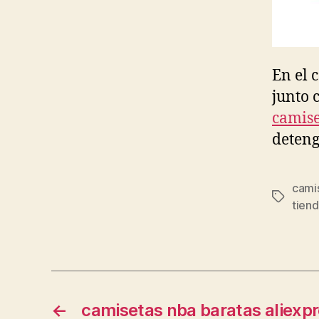
En el 
junto 
camise
deteng
cami
Etiqueta
tien
←
camisetas nba baratas aliexp