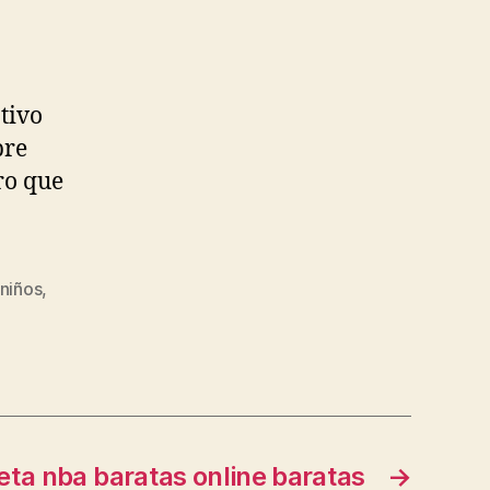
tivo
bre
ro que
 niños
,
eta nba baratas online baratas
→