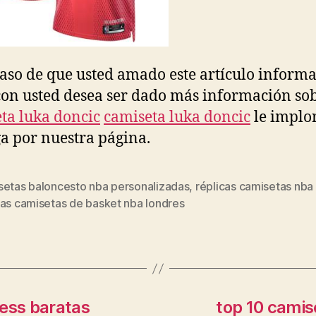
caso de que usted amado este artículo informa
con usted desea ser dado más información so
ta luka doncic
camiseta luka doncic
le implo
a por nuestra página.
setas baloncesto nba personalizadas
,
réplicas camisetas nba
s
das camisetas de basket nba londres
ress baratas
top 10 camis