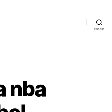
Buscar
a nba