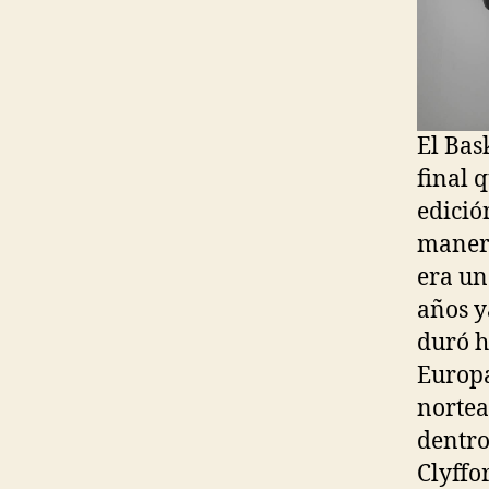
El Bas
final 
edició
manera
era un
años y
duró 
Europa
nortea
dentro
Clyffo