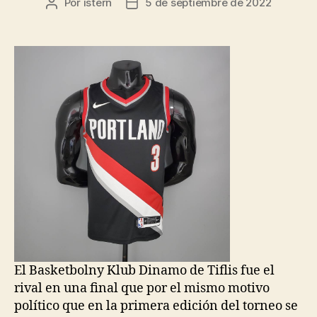
Por
istern
5 de septiembre de 2022
Autor
Fecha
de
de
la
la
entrada
entrada
El Basketbolny Klub Dinamo de Tiflis fue el
rival en una final que por el mismo motivo
político que en la primera edición del torneo se