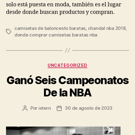
solo está puesta en moda, también es el lugar
desde donde buscan productos y compran.
camisetas de baloncesto baratas
,
chandal nba 2018
,
Etiquetas
donde comprar camisetas baratas nba
Categorías
UNCATEGORIZED
Ganó Seis Campeonatos
De la NBA
Por
istern
30 de agosto de 2023
Autor
Fecha
de
de
la
la
entrada
entrada