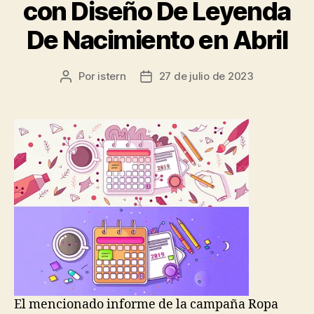
con Diseño De Leyenda
De Nacimiento en Abril
Por
istern
27 de julio de 2023
Autor
Fecha
de
de
la
la
entrada
entrada
El mencionado informe de la campaña Ropa