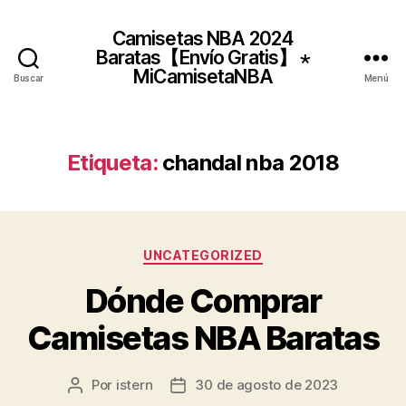
Camisetas NBA 2024
Baratas【Envío Gratis】 ⋆
MiCamisetaNBA
Buscar
Menú
Etiqueta:
chandal nba 2018
Categorías
UNCATEGORIZED
Dónde Comprar
Camisetas NBA Baratas
Por
istern
30 de agosto de 2023
Autor
Fecha
de
de