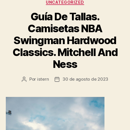
Categorías
UNCATEGORIZED
Guía De Tallas.
Camisetas NBA
Swingman Hardwood
Classics. Mitchell And
Ness
Por
istern
30 de agosto de 2023
Autor
Fecha
de
de
la
la
entrada
entrada