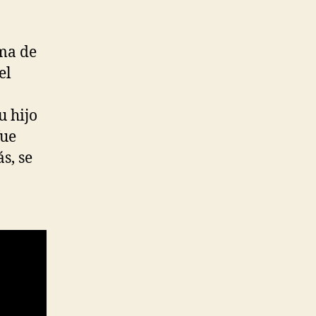
ima de
el
u hijo
fue
s, se