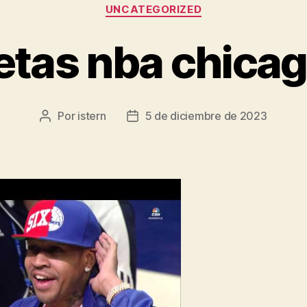
Categorías
UNCATEGORIZED
tas nba chicag
Por
istern
5 de diciembre de 2023
Autor
Fecha
de
de
la
la
entrada
entrada