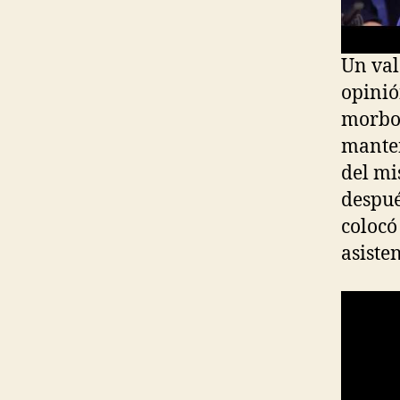
Un val
opinió
morbo 
manten
del m
despué
colocó
asiste